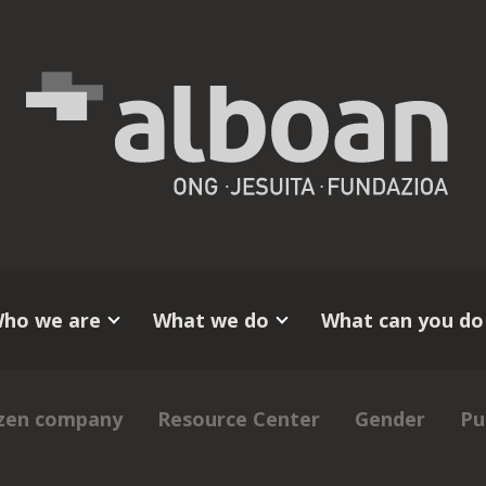
ho we are
What we do
What can you do
izen company
Resource Center
Gender
Pu