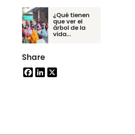
¿Qué tienen
que ver el
árbol de la
vida…
Share
Facebook
LinkedIn
X