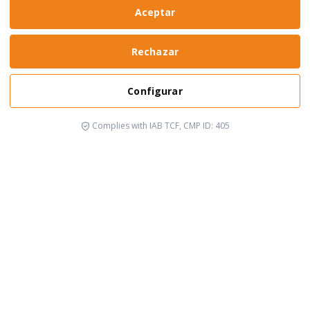
Aceptar
Rechazar
Configurar
Complies with IAB TCF, CMP ID: 405
It's happening