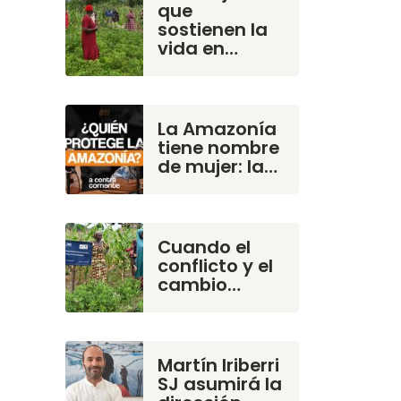
que
sostienen la
vida en…
La Amazonía
tiene nombre
de mujer: la…
Cuando el
conflicto y el
cambio…
Martín Iriberri
SJ asumirá la