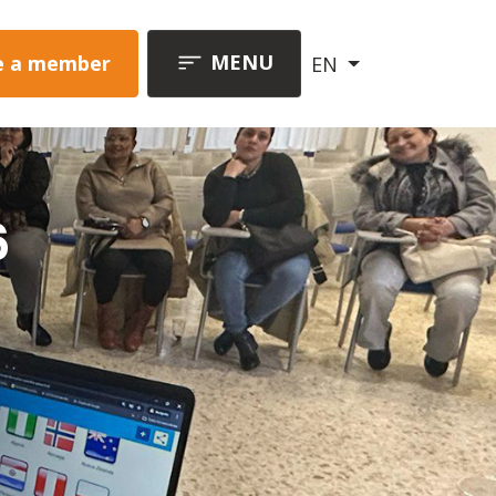
MENU
 a member
EN
6