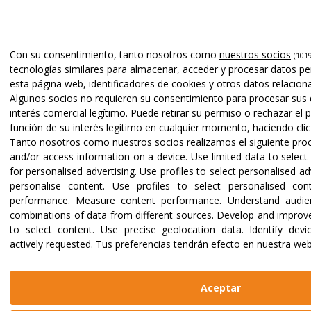
Con su consentimiento, tanto nosotros como
nuestros socios
(1019
tecnologías similares para almacenar, acceder y procesar datos pe
esta página web, identificadores de cookies y otros datos relaciona
Algunos socios no requieren su consentimiento para procesar sus 
interés comercial legítimo. Puede retirar su permiso o rechazar e
función de su interés legítimo en cualquier momento, haciendo clic 
Tanto nosotros como nuestros socios realizamos el siguiente pr
and/or access information on a device
.
Use limited data to select 
for personalised advertising
.
Use profiles to select personalised ad
personalise content
.
Use profiles to select personalised con
performance
.
Measure content performance
.
Understand audien
combinations of data from different sources
.
Develop and improve
to select content
.
Use precise geolocation data
.
Identify dev
actively requested
.
Tus preferencias tendrán efecto en nuestra web
Aceptar