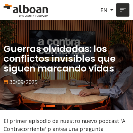
Skip to main content
EN
Guerras olvidadas: los
conflictos invisibles que
siguen marcando vidas
30/09/2025
El primer episodio de nuestro nuevo podcast 'A
Contracorriente' plantea una pregunta