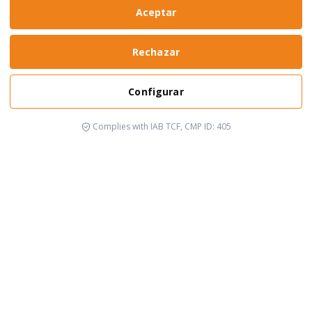
Aceptar
Rechazar
Configurar
Complies with IAB TCF, CMP ID: 405
It's happening