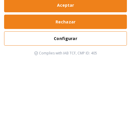
Aceptar
Rechazar
Configurar
Complies with IAB TCF, CMP ID: 405
It's happening