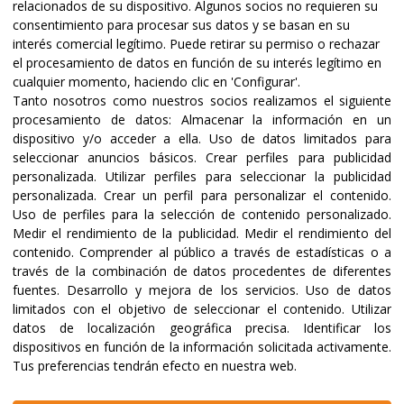
relacionados de su dispositivo. Algunos socios no requieren su
consentimiento para procesar sus datos y se basan en su
interés comercial legítimo. Puede retirar su permiso o rechazar
el procesamiento de datos en función de su interés legítimo en
cualquier momento, haciendo clic en 'Configurar'.
Tanto nosotros como nuestros socios realizamos el siguiente
procesamiento de datos:
Almacenar la información en un
dispositivo y/o acceder a ella
.
Uso de datos limitados para
seleccionar anuncios básicos
.
Crear perfiles para publicidad
Certificaciones y acreditaciones
personalizada
.
Utilizar perfiles para seleccionar la publicidad
personalizada
.
Crear un perfil para personalizar el contenido
.
Uso de perfiles para la selección de contenido personalizado
.
Medir el rendimiento de la publicidad
.
Medir el rendimiento del
contenido
.
Comprender al público a través de estadísticas o a
través de la combinación de datos procedentes de diferentes
fuentes
.
Desarrollo y mejora de los servicios
.
Uso de datos
limitados con el objetivo de seleccionar el contenido
.
Utilizar
datos de localización geográfica precisa
.
Identificar los
dispositivos en función de la información solicitada activamente
.
Tus preferencias tendrán efecto en nuestra web.
@2023 ALBOAN Promovida por los Jesuitas