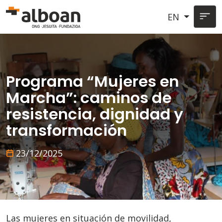
Skip to main content
EN
Programa “Mujeres en
Marcha”: caminos de
resistencia, dignidad y
transformación
23/12/2025
Las mujeres en situación de movilidad,