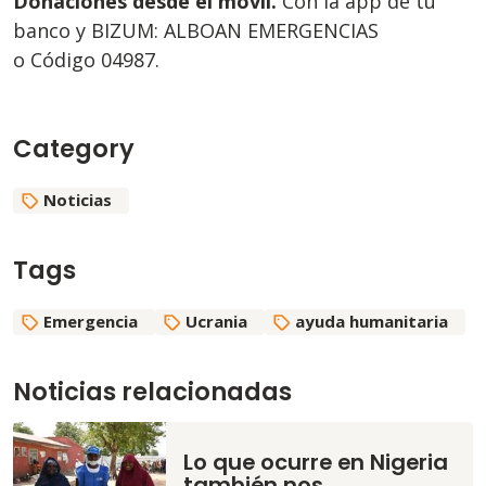
Donaciones desde el móvil.
Con la app de tu
banco y BIZUM: ALBOAN EMERGENCIAS
o Código 04987.
Category
Noticias
Tags
Emergencia
Ucrania
ayuda humanitaria
Noticias relacionadas
Lo que ocurre en Nigeria
también nos…