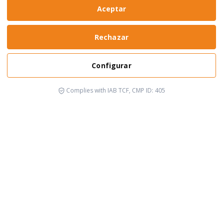
Aceptar
Rechazar
Configurar
Complies with IAB TCF, CMP ID: 405
It's happening