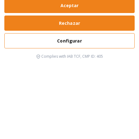
Aceptar
Rechazar
Configurar
Complies with IAB TCF, CMP ID: 405
It's happening