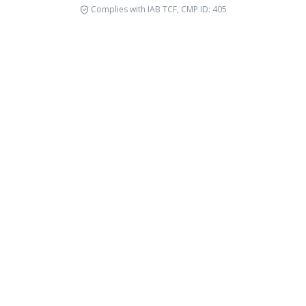
Complies with IAB TCF, CMP ID: 405
It's happening
Emergencia en
Tecnolog
Venezuela
Conflicto
reconoci
Premios 
Read more