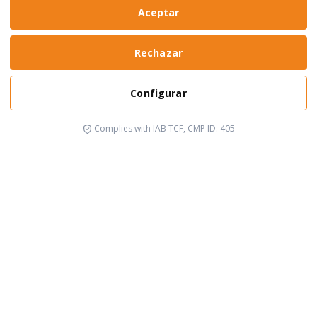
Aceptar
Rechazar
Configurar
Complies with IAB TCF, CMP ID: 405
It's happening