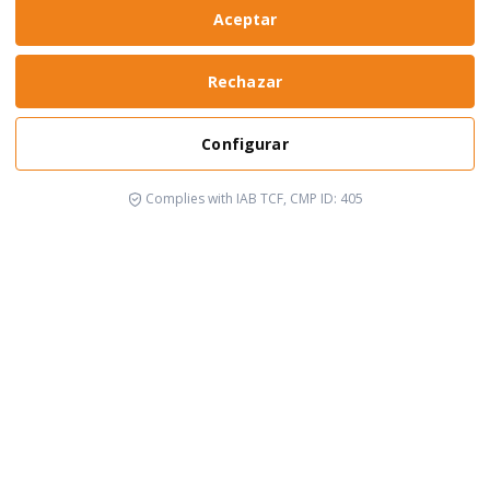
Aceptar
Rechazar
Configurar
Complies with IAB TCF, CMP ID: 405
It's happening