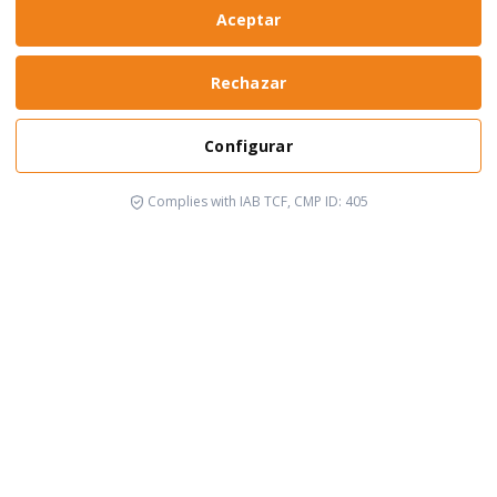
Aceptar
Rechazar
Configurar
Complies with IAB TCF, CMP ID: 405
It's happening