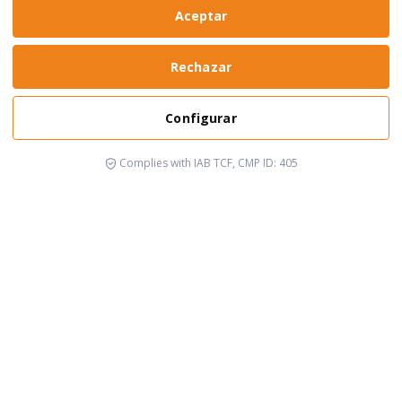
Aceptar
Rechazar
Configurar
Complies with IAB TCF, CMP ID: 405
It's happening