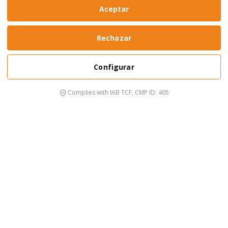
Aceptar
Rechazar
Configurar
Complies with IAB TCF, CMP ID: 405
It's happening