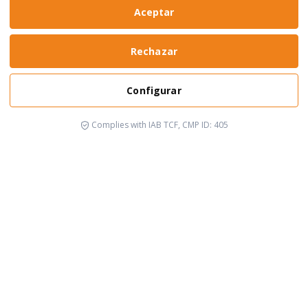
Aceptar
Rechazar
Configurar
Complies with IAB TCF, CMP ID: 405
It's happening