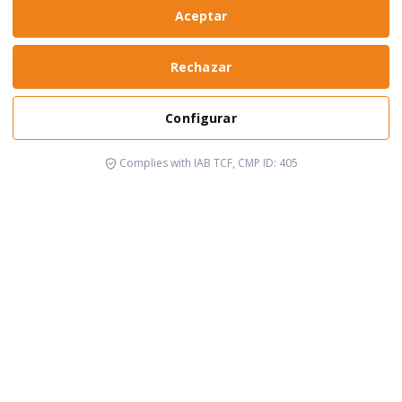
Aceptar
Rechazar
Configurar
Complies with IAB TCF, CMP ID: 405
It's happening