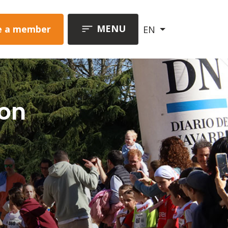
MENU
 a member
EN
con