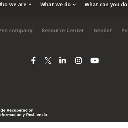
ho we are
What we do
What can you do
izen company
Resource Center
Gender
Pu