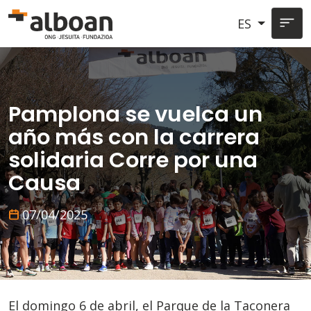
Pasar al contenido principal
ES
Pamplona se vuelca un
año más con la carrera
solidaria Corre por una
Causa
07/04/2025
El domingo 6 de abril, el Parque de la Taconera