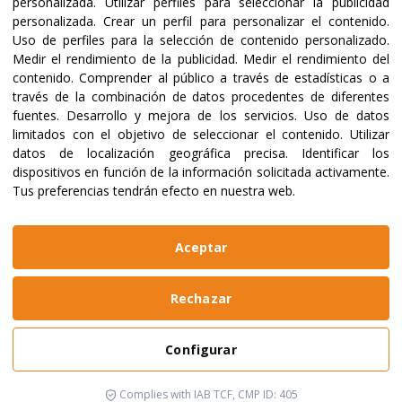
Certificaciones y acreditaciones
personalizada
.
Utilizar perfiles para seleccionar la publicidad
personalizada
.
Crear un perfil para personalizar el contenido
.
Uso de perfiles para la selección de contenido personalizado
.
Medir el rendimiento de la publicidad
.
Medir el rendimiento del
contenido
.
Comprender al público a través de estadísticas o a
través de la combinación de datos procedentes de diferentes
fuentes
.
Desarrollo y mejora de los servicios
.
Uso de datos
limitados con el objetivo de seleccionar el contenido
.
Utilizar
datos de localización geográfica precisa
.
Identificar los
dispositivos en función de la información solicitada activamente
.
Tus preferencias tendrán efecto en nuestra web.
@2023 ALBOAN Promovida por los Jesuitas
Políticas de privacidad
Política de cookies
Aceptar
Manual de identidad
Aviso legal
Web realizada por
Bikuma
Rechazar
Aviso Legal
Configurar
Política de Privacidad y Cookies
Configurar
Complies with IAB TCF, CMP ID: 405