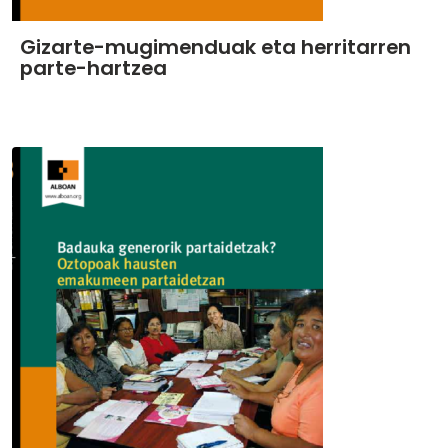
Gizarte-mugimenduak eta herritarren
parte-hartzea