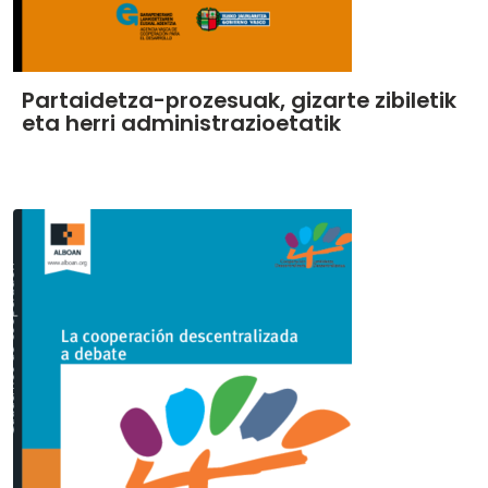
Partaidetza-prozesuak, gizarte zibiletik
eta herri administrazioetatik