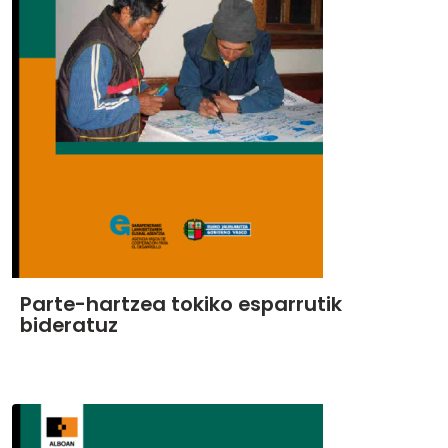
Parte-hartzea tokiko esparrutik
bideratuz