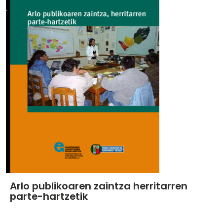
Arlo publikoaren zaintza herritarren
parte-hartzetik