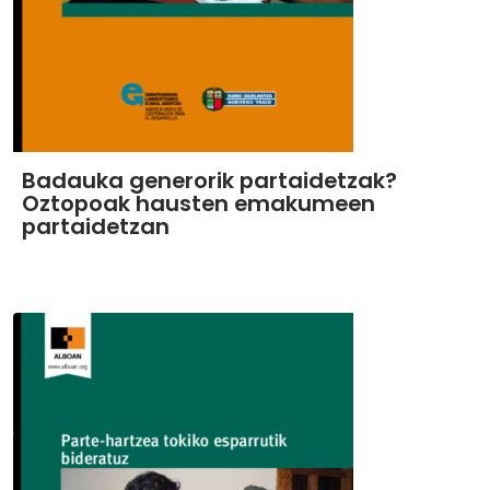
Badauka generorik partaidetzak?
Oztopoak hausten emakumeen
partaidetzan