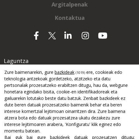
Argitalpenak
Kontaktua
Laguntza
Zure baimenarekin, gure
bazkideak
ere, cookieak edo
(1019)
teknologia antzekoak gordetzeko, atzitzeko eta datu
pertsonalak prozesatzeko erabiltzen ditugu, hau da, webgune
honetara egindako bisita, cookie-en identifikadoreak eta
gailuarekin lotutako beste datu batzuk. Zenbait bazkideek ez
dute beren datuak prozesatzeko baimenik behar eta beren
interese komertzial lejitimoan oinarritzen dira. Zure baimena
atzera bota edo datuak prozesatzea ukatu dezakezu zure
interese lejitimoaren arabera, 'Konfiguratu' klik eginez edo
momentu batean.
Bai guk bai gure bazkideek datuak prozesatzen ditugu: