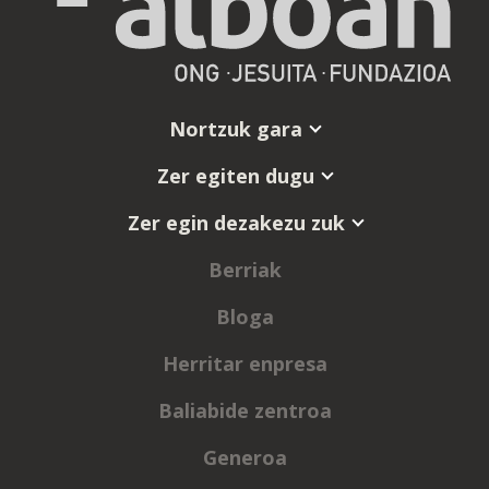
Nortzuk gara
Zer egiten dugu
Zer egin dezakezu zuk
Berriak
Bloga
Herritar enpresa
Baliabide zentroa
Generoa