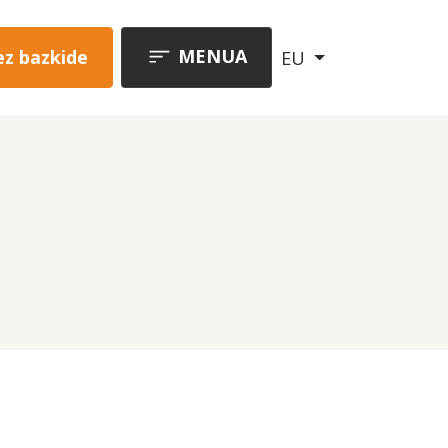
MENUA
ez bazkide
EU