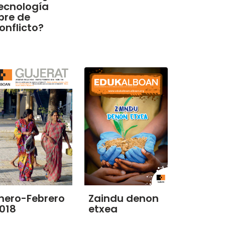
ecnología
ibre de
onflicto?
nero-Febrero
Zaindu denon
018
etxea