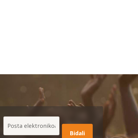
page
t page
Posta elektronikoa