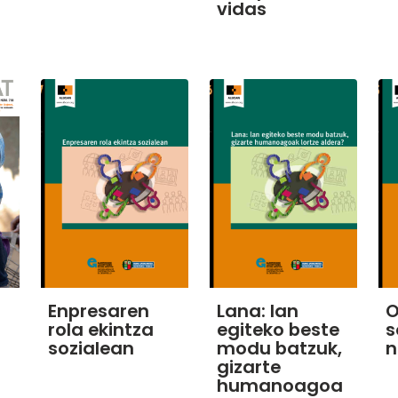
vidas
Enpresaren
Lana: lan
O
rola ekintza
egiteko beste
s
sozialean
modu batzuk,
n
gizarte
humanoagoa