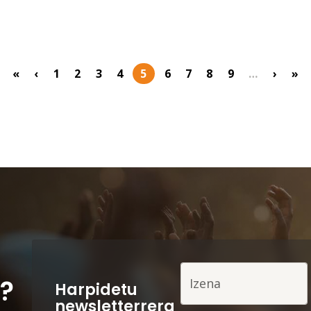
«
‹
1
2
3
4
5
6
7
8
9
…
›
»
First page
Previous page
Orria
Orria
Orria
Orria
Uneko orrialdea
Orria
Orria
Orria
Orria
Next 
Las
Izena
u?
Harpidetu
newsletterrera