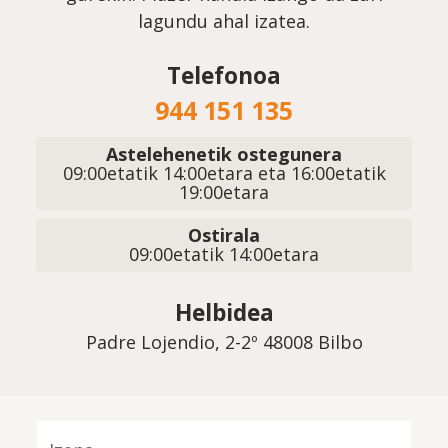
lagundu ahal izatea.
Telefonoa
944 151 135
Astelehenetik ostegunera
09:00etatik 14:00etara eta 16:00etatik
19:00etara
Ostirala
09:00etatik 14:00etara
Helbidea
Padre Lojendio, 2-2º 48008 Bilbo
Izena