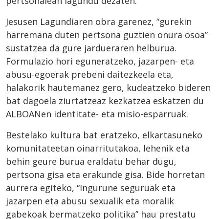
pertsonalean lagundu dezaten.
Jesusen Lagundiaren obra garenez, “gurekin
harremana duten pertsona guztien onura osoa”
sustatzea da gure jardueraren helburua.
Formulazio hori eguneratzeko, jazarpen- eta
abusu-egoerak prebeni daitezkeela eta,
halakorik hautemanez gero, kudeatzeko bideren
bat dagoela ziurtatzeaz kezkatzea eskatzen du
ALBOANen identitate- eta misio-esparruak.
Bestelako kultura bat eratzeko, elkartasuneko
komunitateetan oinarritutakoa, lehenik eta
behin geure burua eraldatu behar dugu,
pertsona gisa eta erakunde gisa. Bide horretan
aurrera egiteko, “Ingurune seguruak eta
jazarpen eta abusu sexualik eta moralik
gabekoak bermatzeko politika” hau prestatu