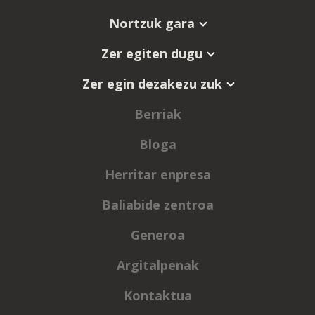
Nortzuk gara
Zer egiten dugu
Zer egin dezakezu zuk
Berriak
Bloga
Herritar enpresa
Baliabide zentroa
Generoa
Argitalpenak
Kontaktua