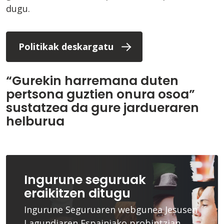
dugu.
Politikak deskargatu
“Gurekin harremana duten
pertsona guztien onura osoa”
sustatzea da gure jardueraren
helburua
Ingurune seguruak
eraikitzen ditugu
Ingurune Seguruaren webgunea Jesusen
Lagundiaren Espainiako probintzian