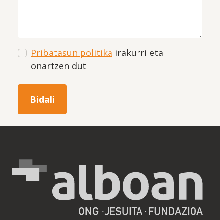
Pribatasun politika
irakurri eta
onartzen dut