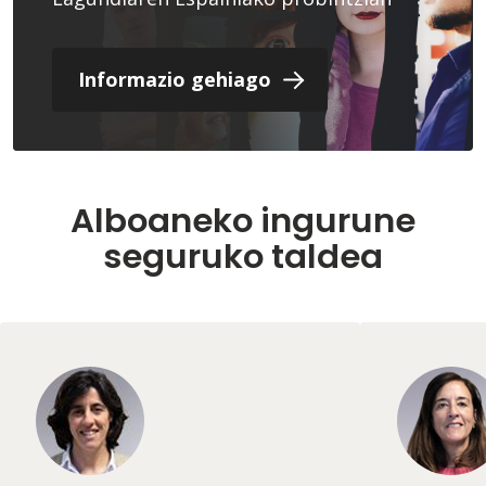
Informazio gehiago
Alboaneko ingurune
seguruko taldea