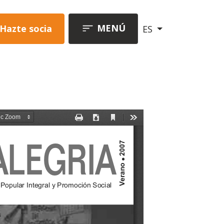
MENÚ
Hazte socia
ES