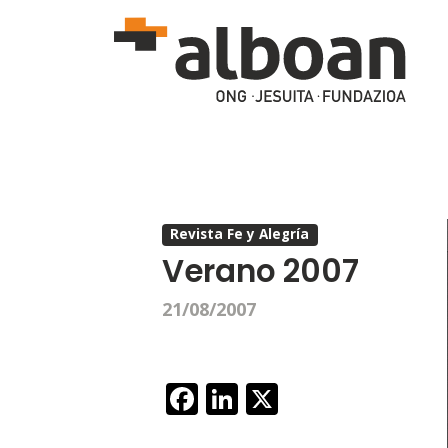
Pasar al contenido principal
Revista Fe y Alegría
Verano 2007
21/08/2007
Facebook
LinkedIn
X