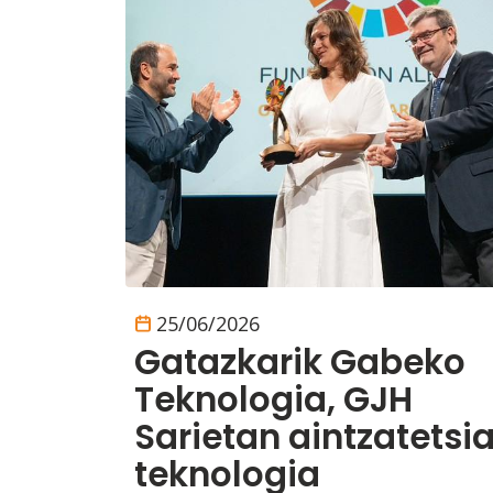
25/06/2026
Gatazkarik Gabeko
Teknologia, GJH
Sarietan aintzatetsi
teknologia