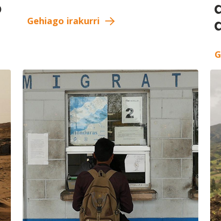
o
Gehiago irakurri
G