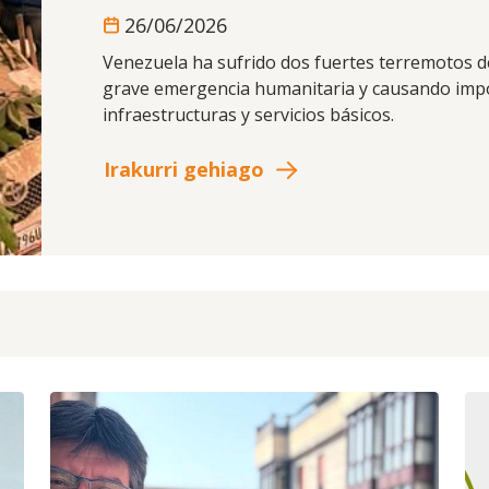
26/06/2026
Venezuela ha sufrido dos fuertes terremotos d
grave emergencia humanitaria y causando impo
infraestructuras y servicios básicos.
Irakurri gehiago