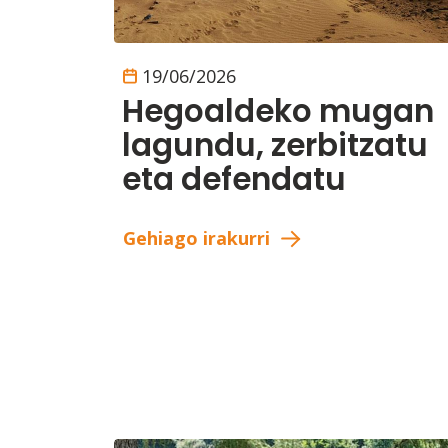
19/06/2026
Hegoaldeko mugan
lagundu, zerbitzatu
eta defendatu
Gehiago irakurri