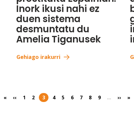
Inork ikusi nahi ez
duen sistema
desmuntatu du
Amelia Tiganusek
Gehiago irakurri
G
«
‹‹
1
2
3
4
5
6
7
8
9
…
››
»
First page
Previous page
Orria
Orria
Uneko orrialdea
Orria
Orria
Orria
Orria
Orria
Orria
Next 
La