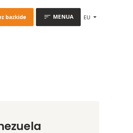
MENUA
ez bazkide
EU
nezuela