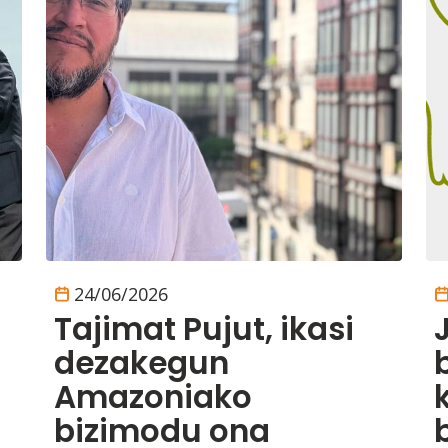
24/06/2026
Tajimat Pujut, ikasi
dezakegun
a
Amazoniako
bizimodu ona