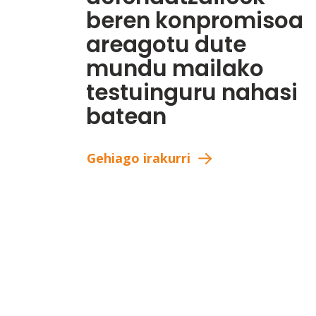
beren konpromisoa
areagotu dute
mundu mailako
testuinguru nahasi
batean
Gehiago irakurri