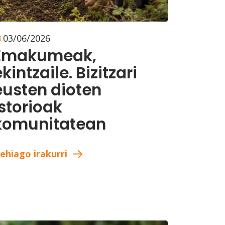
03/06/2026
Emakumeak,
kintzaile. Bizitzari
eusten dioten
istorioak
komunitatean
ehiago irakurri