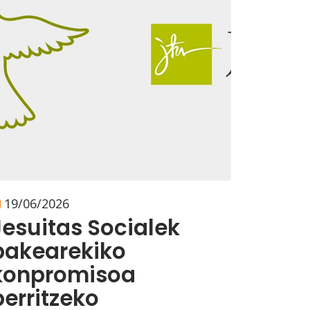
19/06/2026
Jesuitas Socialek
bakearekiko
konpromisoa
berritzeko