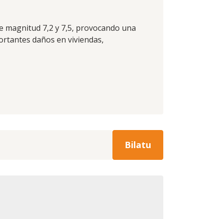
e magnitud 7,2 y 7,5, provocando una
rtantes daños en viviendas,