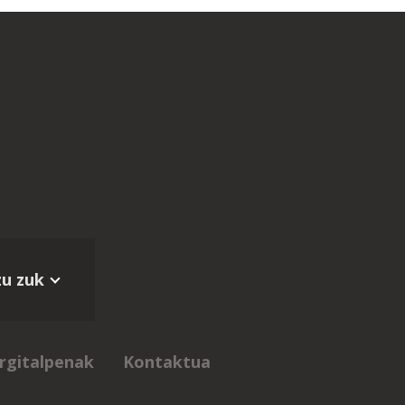
zu zuk
rgitalpenak
Kontaktua