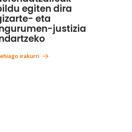
bildu egiten dira
gizarte- eta
ingurumen-justizia
indartzeko
ehiago irakurri
page
st page