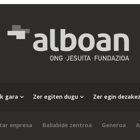
k gara
Zer egiten dugu
Zer egin dezake
tar enpresa
Baliabide zentroa
Generoa
A