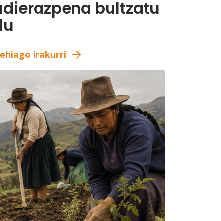
adierazpena bultzatu
du
ehiago irakurri