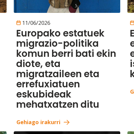
11/06/2026
Europako estatuek
migrazio-politika
e
komun berri bati ekin
diote, eta
migratzaileen eta
errefuxiatuen
eskubideak
G
mehatxatzen ditu
Gehiago irakurri