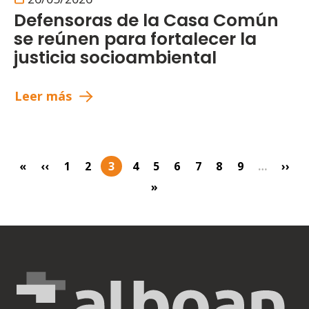
Defensoras de la Casa Común
se reúnen para fortalecer la
justicia socioambiental
Leer más
«
‹‹
1
2
3
4
5
6
7
8
9
…
››
Primera página
Página anterior
Page
Page
Página actual
Page
Page
Page
Page
Page
Page
Sigu
»
Última página