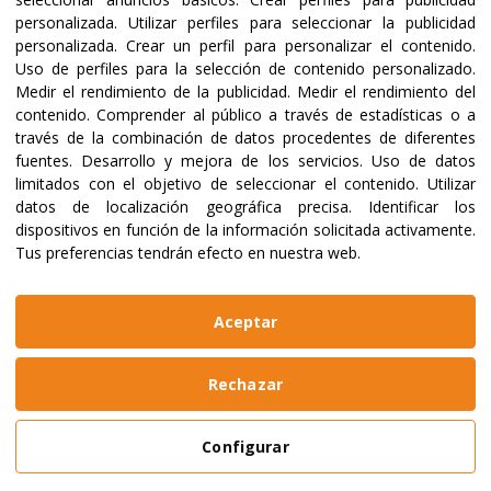
Certificaciones y acreditaciones
personalizada
.
Utilizar perfiles para seleccionar la publicidad
personalizada
.
Crear un perfil para personalizar el contenido
.
Uso de perfiles para la selección de contenido personalizado
.
Medir el rendimiento de la publicidad
.
Medir el rendimiento del
contenido
.
Comprender al público a través de estadísticas o a
través de la combinación de datos procedentes de diferentes
fuentes
.
Desarrollo y mejora de los servicios
.
Uso de datos
limitados con el objetivo de seleccionar el contenido
.
Utilizar
datos de localización geográfica precisa
.
Identificar los
dispositivos en función de la información solicitada activamente
.
Tus preferencias tendrán efecto en nuestra web.
@2023 ALBOAN Promovida por los Jesuitas
Políticas de privacidad
Política de cookies
Aceptar
Manual de identidad
Aviso legal
Web realizada por
Bikuma
Rechazar
Aviso Legal
Configurar
Política de Privacidad y Cookies