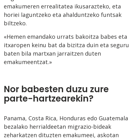
emakumeren errealitatea ikusarazteko, eta
horiei laguntzeko eta ahalduntzeko funtsak
biltzeko.
«Hemen emandako urrats bakoitza babes eta
itxaropen keinu bat da bizitza duin eta seguru
baten bila martxan jarraitzen duten
emakumeentzat.»
Nor babesten duzu zure
parte-hartzearekin?
Panama, Costa Rica, Honduras edo Guatemala
bezalako herrialdeetan migrazio-bideak
zeharkatzen dituzten emakumeei, askotan