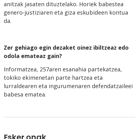
anitzak jasaten dituztelako. Horiek babestea
genero-justiziaren eta giza eskubideen kontua
da.
Zer gehiago egin dezaket oinez ibiltzeaz edo
odola emateaz gain?
Informatzea, 257aren esanahia partekatzea,
tokiko ekimenetan parte hartzea eta
lurraldearen eta ingurumenaren defendatzaileei
babesa ematea.
Esker onak