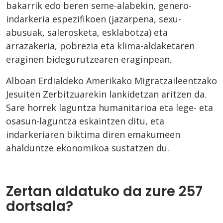
bakarrik edo beren seme-alabekin, genero-
indarkeria espezifikoen (jazarpena, sexu-
abusuak, salerosketa, esklabotza) eta
arrazakeria, pobrezia eta klima-aldaketaren
eraginen bidegurutzearen eraginpean.
Alboan Erdialdeko Amerikako Migratzaileentzako
Jesuiten Zerbitzuarekin lankidetzan aritzen da.
Sare horrek laguntza humanitarioa eta lege- eta
osasun-laguntza eskaintzen ditu, eta
indarkeriaren biktima diren emakumeen
ahalduntze ekonomikoa sustatzen du.
Zertan aldatuko da zure 257
dortsala?