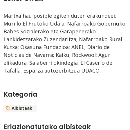
Martxa hau posible egiten duten erakundeei:
Murillo El Frutoko Udala; Nafarroako Gobernuko
Babes Sozialerako eta Garapenerako
Lankidetzarako Zuzendaritza; Nafarroako Rural
Kutxa; Osasuna Fundazioa; ANEL; Diario de
Noticias de Navarra; Kaiku; Rockwool; Agur
elikadura; Salaberri okindegia; El Caserío de
Tafalla; Esparza autozerbitzua UDACO.
Kategoria
Albisteak
Erlazionatutako albisteak