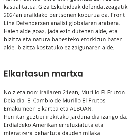
kasualitatea. Giza Eskubideak defendatzeagatik
2024an eraildako pertsonen kopurua da, Front
Line Defendersen analisi globalaren arabera.
Haien alde goaz, jada ezin dutenen alde, eta
bizitza eta natura babesteko etorkizun baten
alde, bizitza kostatuko ez zaigunaren alde.
Elkartasun martxa
Noiz eta non: Irailaren 21ean, Murillo El Fruton.
Deialdia: El Cambio de Murillo El Frutos
Emakumeen Elkartea eta ALBOAN.
Herritar guztiei irekitako jardunaldia izango da,
Erdialdeko Amerikan errefuxiatuta eta
migratzera behartuta dauden milaka