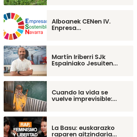
Alboanek CENen IV.
Enpresa…
Martín Iriberri SJk
Espainiako Jesuiten…
Cuando la vida se
vuelve imprevisible:…
La Basu: euskarazko
raparen aitzindaria…