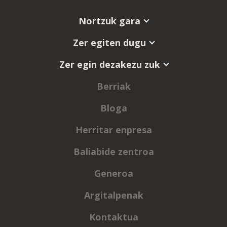
Nortzuk gara
Zer egiten dugu
Zer egin dezakezu zuk
Berriak
Bloga
Herritar enpresa
Baliabide zentroa
Generoa
Argitalpenak
Kontaktua