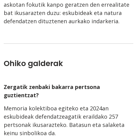
askotan fokutik kanpo geratzen den errealitate
bat ikusarazten duzu: eskubideak eta natura
defendatzen dituztenen aurkako indarkeria.
Ohiko galderak
Zergatik zenbaki bakarra pertsona
guztientzat?
Memoria kolektiboa egiteko eta 2024an
eskubideak defendatzeagatik eraildako 257
pertsonak ikusarazteko. Batasun eta salaketa
keinu sinbolikoa da.