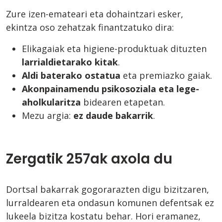
Zure izen-emateari eta dohaintzari esker,
ekintza oso zehatzak finantzatuko dira:
Elikagaiak eta higiene-produktuak dituzten
larrialdietarako kitak
.
Aldi baterako ostatua
eta premiazko gaiak.
Akonpainamendu psikosoziala eta lege-
aholkularitza
bidearen etapetan.
Mezu argia:
ez daude bakarrik
.
Zergatik 257ak axola du
Dortsal bakarrak gogorarazten digu bizitzaren,
lurraldearen eta ondasun komunen defentsak ez
lukeela bizitza kostatu behar. Hori eramanez,