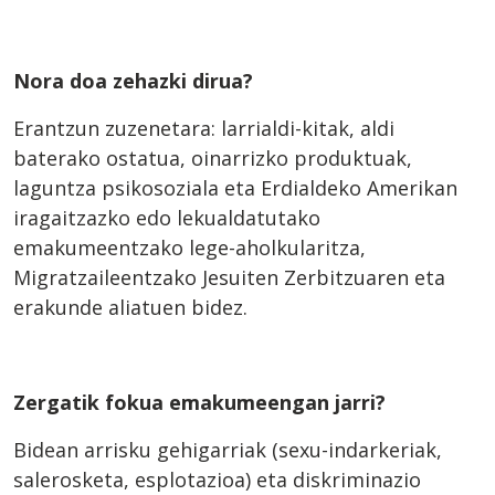
Nora doa zehazki dirua?
Erantzun zuzenetara: larrialdi-kitak, aldi
baterako ostatua, oinarrizko produktuak,
laguntza psikosoziala eta Erdialdeko Amerikan
iragaitzazko edo lekualdatutako
emakumeentzako lege-aholkularitza,
Migratzaileentzako Jesuiten Zerbitzuaren eta
erakunde aliatuen bidez.
Zergatik fokua emakumeengan jarri?
Bidean arrisku gehigarriak (sexu-indarkeriak,
salerosketa, esplotazioa) eta diskriminazio