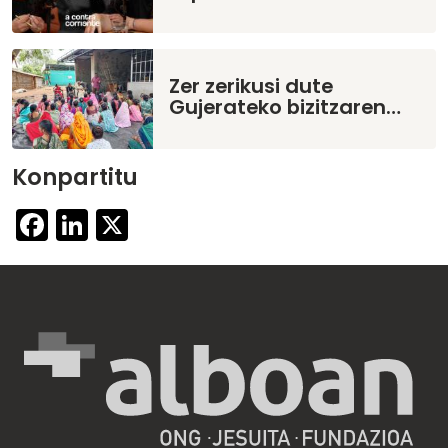
Zer zerikusi dute
Gujerateko bizitzaren…
Konpartitu
Facebook
LinkedIn
X