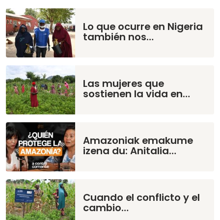
Lo que ocurre en Nigeria
también nos…
Las mujeres que
sostienen la vida en…
Amazoniak emakume
izena du: Anitalia…
Cuando el conflicto y el
cambio…