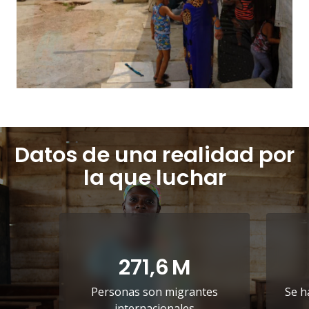
Datos de una realidad por
la que luchar
271,6
M
Personas son migrantes
Se h
internacionales