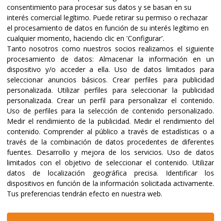
consentimiento para procesar sus datos y se basan en su
interés comercial legítimo. Puede retirar su permiso o rechazar
el procesamiento de datos en función de su interés legítimo en
cualquier momento, haciendo clic en 'Configurar'.
Tanto nosotros como nuestros socios realizamos el siguiente
procesamiento de datos:
Almacenar la información en un
dispositivo y/o acceder a ella
.
Uso de datos limitados para
seleccionar anuncios básicos
.
Crear perfiles para publicidad
personalizada
.
Utilizar perfiles para seleccionar la publicidad
personalizada
.
Crear un perfil para personalizar el contenido
.
17/08/2026
03/08/2026
Uso de perfiles para la selección de contenido personalizado
.
Acompañar
Las mujer
Medir el rendimiento de la publicidad
.
Medir el rendimiento del
contenido
.
Comprender al público a través de estadísticas o a
procesos para
sostienen 
través de la combinación de datos procedentes de diferentes
reconstruir el futuro
medio de l
fuentes
.
Desarrollo y mejora de los servicios
.
Uso de datos
limitados con el objetivo de seleccionar el contenido
.
Utilizar
datos de localización geográfica precisa
.
Identificar los
Leer más
Leer más
dispositivos en función de la información solicitada activamente
.
Tus preferencias tendrán efecto en nuestra web.