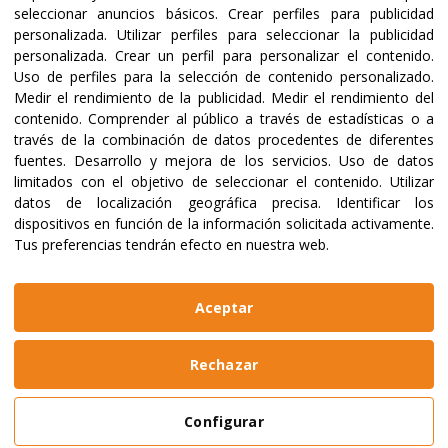
seleccionar anuncios básicos
.
Crear perfiles para publicidad
personalizada
.
Utilizar perfiles para seleccionar la publicidad
12/03/2026
22/10/2025
personalizada
.
Crear un perfil para personalizar el contenido
.
Educación en
Cuando l
Uso de perfiles para la selección de contenido personalizado
.
Burundi: pobreza,
educación
Medir el rendimiento de la publicidad
.
Medir el rendimiento del
desigualdad y
convierte 
contenido
.
Comprender al público a través de estadísticas o a
través de la combinación de datos procedentes de diferentes
abandono marcan
fuentes
.
Desarrollo y mejora de los servicios
.
Uso de datos
el futuro de su
Leer más
limitados con el objetivo de seleccionar el contenido
.
Utilizar
juventud
datos de localización geográfica precisa
.
Identificar los
dispositivos en función de la información solicitada activamente
.
Tus preferencias tendrán efecto en nuestra web.
Leer más
Aceptar
Descubrir otras causas
Rechazar
Configurar