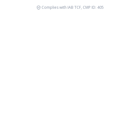
Complies with IAB TCF, CMP ID: 405
Migraciones forzadas
Justicia 
Ver causa
Ver causa