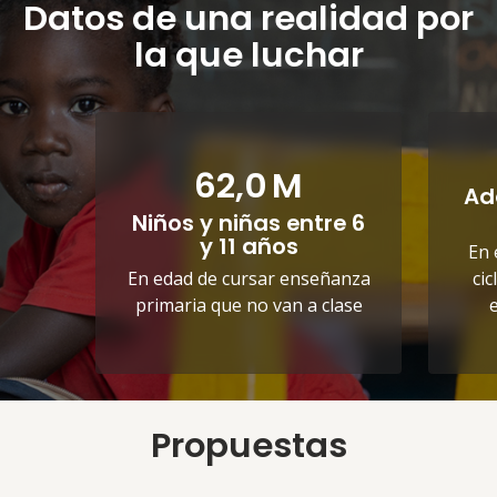
Datos de una realidad por
la que luchar
62,0
M
Ad
Niños y niñas entre 6
y 11 años
En 
En edad de cursar enseñanza
ci
primaria que no van a clase
Propuestas