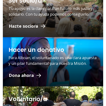
Ser socio/a
Tu apoyo es la clave para un futuro más justo y
solidario. Con tu ayuda podemos conseguirlo.
Hazte socio/a
Hacer un donativo
Para Alboan, el voluntariado es una clara apuesta
y un pilar fundamental para nuestra Misión.
Dona ahora
Voluntario/a