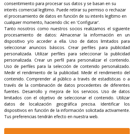
consentimiento para procesar sus datos y se basan en su
interés comercial legítimo. Puede retirar su permiso o rechazar
el procesamiento de datos en función de su interés legítimo en
cualquier momento, haciendo clic en 'Configurar'.
Tanto nosotros como nuestros socios realizamos el siguiente
procesamiento de datos:
Almacenar la información en un
dispositivo y/o acceder a ella
.
Uso de datos limitados para
seleccionar anuncios básicos
.
Crear perfiles para publicidad
Certificaciones y acreditaciones
personalizada
.
Utilizar perfiles para seleccionar la publicidad
personalizada
.
Crear un perfil para personalizar el contenido
.
Uso de perfiles para la selección de contenido personalizado
.
Medir el rendimiento de la publicidad
.
Medir el rendimiento del
contenido
.
Comprender al público a través de estadísticas o a
través de la combinación de datos procedentes de diferentes
fuentes
.
Desarrollo y mejora de los servicios
.
Uso de datos
limitados con el objetivo de seleccionar el contenido
.
Utilizar
datos de localización geográfica precisa
.
Identificar los
dispositivos en función de la información solicitada activamente
.
Tus preferencias tendrán efecto en nuestra web.
@2023 ALBOAN Promovida por los Jesuitas
Políticas de privacidad
Política de cookies