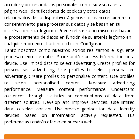
acceder y procesar datos personales como su visita a esta
página web, identificadores de cookies y otros datos
relacionados de su dispositivo. Algunos socios no requieren su
consentimiento para procesar sus datos y se basan en su
interés comercial legítimo. Puede retirar su permiso o rechazar
el procesamiento de datos en función de su interés legítimo en
cualquier momento, haciendo clic en 'Configurar'.
Tanto nosotros como nuestros socios realizamos el siguiente
Certifications and accreditations
procesamiento de datos:
Store and/or access information on a
device
.
Use limited data to select advertising
.
Create profiles for
personalised advertising
.
Use profiles to select personalised
advertising
.
Create profiles to personalise content
.
Use profiles
to select personalised content
.
Measure advertising
performance
.
Measure content performance
.
Understand
audiences through statistics or combinations of data from
different sources
.
Develop and improve services
.
Use limited
data to select content
.
Use precise geolocation data
.
Identify
devices based on information actively requested
.
Tus
preferencias tendrán efecto en nuestra web.
@2023 ALBOAN Promoted by the Jesuits
Privacy policies
Cookies policy
Identity manual