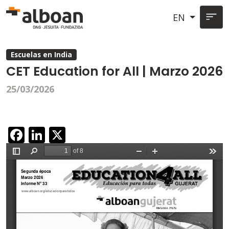
Skip to main content
EN
Escuelas en India
CET Education for All | Marzo 2026
25/03/2026
Facebook
LinkedIn
X