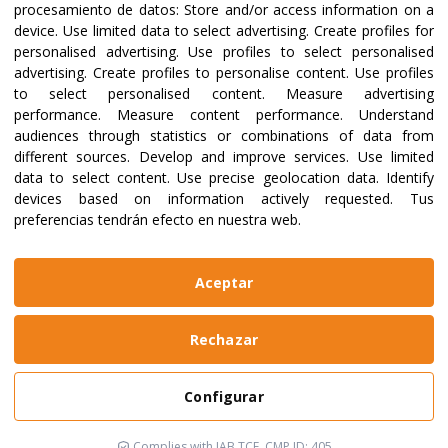
Certifications and accreditations
procesamiento de datos:
Store and/or access information on a
device
.
Use limited data to select advertising
.
Create profiles for
personalised advertising
.
Use profiles to select personalised
advertising
.
Create profiles to personalise content
.
Use profiles
to select personalised content
.
Measure advertising
performance
.
Measure content performance
.
Understand
audiences through statistics or combinations of data from
different sources
.
Develop and improve services
.
Use limited
data to select content
.
Use precise geolocation data
.
Identify
devices based on information actively requested
.
Tus
preferencias tendrán efecto en nuestra web.
@2023 ALBOAN Promoted by the Jesuits
Privacy policies
Cookies policy
Identity manual
Aceptar
Legal notice
Website made by
Bikuma
Rechazar
Aviso Legal
Configurar
Política de Privacidad y Cookies
Configurar
Complies with IAB TCF, CMP ID: 405