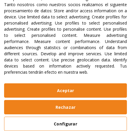
Tanto nosotros como nuestros socios realizamos el siguiente
Certifications and accreditations
procesamiento de datos:
Store and/or access information on a
device
.
Use limited data to select advertising
.
Create profiles for
personalised advertising
.
Use profiles to select personalised
advertising
.
Create profiles to personalise content
.
Use profiles
to select personalised content
.
Measure advertising
performance
.
Measure content performance
.
Understand
audiences through statistics or combinations of data from
different sources
.
Develop and improve services
.
Use limited
data to select content
.
Use precise geolocation data
.
Identify
devices based on information actively requested
.
Tus
preferencias tendrán efecto en nuestra web.
@2023 ALBOAN Promoted by the Jesuits
Privacy policies
Cookies policy
Identity manual
Aceptar
Legal notice
Website made by
Bikuma
Rechazar
Aviso Legal
Configurar
Política de Privacidad y Cookies