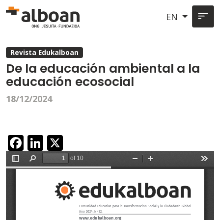
Skip to main content
EN
Revista Edukalboan
De la educación ambiental a la
educación ecosocial
18/12/2024
Facebook
LinkedIn
X