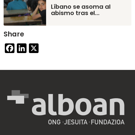
Líbano se asoma al
abismo tras el…
Share
Facebook
LinkedIn
X