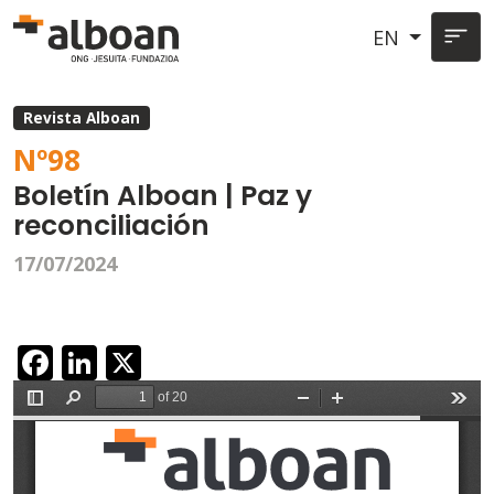
Skip to main content
EN
Revista Alboan
Nº
98
Boletín Alboan | Paz y
reconciliación
17/07/2024
Facebook
LinkedIn
X