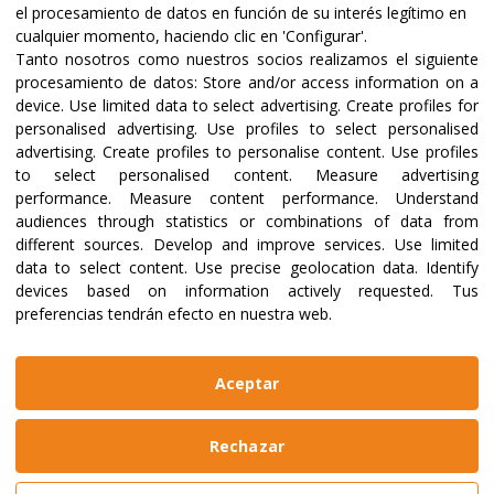
el procesamiento de datos en función de su interés legítimo en
cualquier momento, haciendo clic en 'Configurar'.
Tanto nosotros como nuestros socios realizamos el siguiente
Certifications and accreditations
procesamiento de datos:
Store and/or access information on a
device
.
Use limited data to select advertising
.
Create profiles for
personalised advertising
.
Use profiles to select personalised
advertising
.
Create profiles to personalise content
.
Use profiles
to select personalised content
.
Measure advertising
performance
.
Measure content performance
.
Understand
audiences through statistics or combinations of data from
different sources
.
Develop and improve services
.
Use limited
data to select content
.
Use precise geolocation data
.
Identify
devices based on information actively requested
.
Tus
preferencias tendrán efecto en nuestra web.
@2023 ALBOAN Promoted by the Jesuits
Privacy policies
Cookies policy
Identity manual
Aceptar
Legal notice
Website made by
Bikuma
Rechazar
Aviso Legal