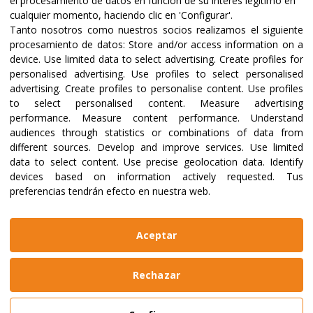
el procesamiento de datos en función de su interés legítimo en
cualquier momento, haciendo clic en 'Configurar'.
Tanto nosotros como nuestros socios realizamos el siguiente
Certifications and accreditations
procesamiento de datos:
Store and/or access information on a
device
.
Use limited data to select advertising
.
Create profiles for
personalised advertising
.
Use profiles to select personalised
advertising
.
Create profiles to personalise content
.
Use profiles
to select personalised content
.
Measure advertising
performance
.
Measure content performance
.
Understand
audiences through statistics or combinations of data from
different sources
.
Develop and improve services
.
Use limited
data to select content
.
Use precise geolocation data
.
Identify
devices based on information actively requested
.
Tus
preferencias tendrán efecto en nuestra web.
@2023 ALBOAN Promoted by the Jesuits
Privacy policies
Cookies policy
Identity manual
Aceptar
Legal notice
Website made by
Bikuma
Rechazar
Aviso Legal