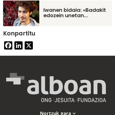
Iwanen bidaia: «Badakit
edozein unetan…
Konpartitu
Facebook
LinkedIn
X
Nortzuk gara