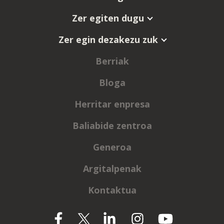
Zer egiten dugu
Zer egin dezakezu zuk
Berriak
Bloga
Herritar enpresa
Baliabide zentroa
Generoa
Argitalpenak
Kontaktua