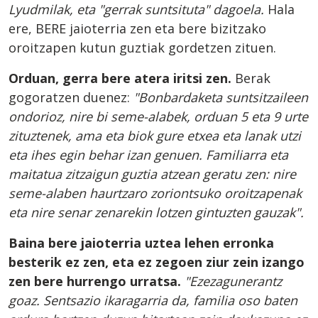
Lyudmilak, eta "gerrak suntsituta" dagoela.
Hala
ere, BERE jaioterria zen eta bere bizitzako
oroitzapen kutun guztiak gordetzen zituen.
Orduan, gerra bere atera iritsi zen.
Berak
gogoratzen duenez:
"Bonbardaketa suntsitzaileen
ondorioz, nire bi seme-alabek, orduan 5 eta 9 urte
zituztenek, ama eta biok gure etxea eta lanak utzi
eta ihes egin behar izan genuen. Familiarra eta
maitatua zitzaigun guztia atzean geratu zen: nire
seme-alaben haurtzaro zoriontsuko oroitzapenak
eta nire senar zenarekin lotzen gintuzten gauzak".
Baina bere jaioterria uztea lehen erronka
besterik ez zen, eta ez zegoen ziur zein izango
zen bere hurrengo urratsa.
"Ezezagunerantz
goaz. Sentsazio ikaragarria da, familia oso baten