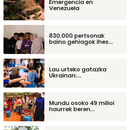
Emergencia en
Venezuela
830.000 pertsonak
baino gehiagok ihes…
Lau urteko gatazka
Ukrainan:…
Mundu osoko 49 milioi
haurrek beren…