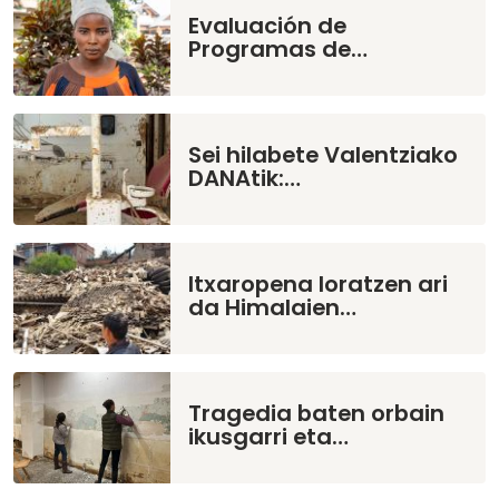
Evaluación de
Programas de…
Sei hilabete Valentziako
DANAtik:…
Itxaropena loratzen ari
da Himalaien…
Tragedia baten orbain
ikusgarri eta…