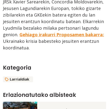
JRSk Xavier Sarearekin, Concordia Moldovarekin,
Jesusen Lagundiarekin Europan, tokiko gizarte
zibilarekin eta GKEekin batera egiten du lan
jesuiten erantzun koordinatu batean. Elkarrekin
Lyudmila bezalako milaka pertsonari lagundu
genion.
Gehiago irakurri Proposamen bakarra:
Ukrainako krisia babesteko jesuiten erantzun
koordinatua.
Kategoria
Larrialdiak
Erlazionatutako albisteak