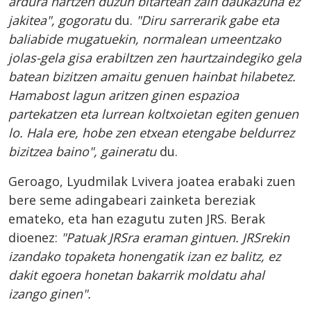
ardura hartzen duzun bitartean zain daukazuna ez
jakitea", gogoratu
du.
"Diru sarrerarik gabe eta
baliabide mugatuekin, normalean umeentzako
jolas-gela gisa erabiltzen zen haurtzaindegiko gela
batean bizitzen amaitu genuen hainbat hilabetez.
Hamabost lagun aritzen ginen espazioa
partekatzen eta lurrean koltxoietan egiten genuen
lo. Hala ere, hobe zen etxean etengabe beldurrez
bizitzea baino", gaineratu
du.
Geroago, Lyudmilak Lvivera joatea erabaki zuen
bere seme adingabeari zainketa bereziak
emateko, eta han ezagutu zuten JRS. Berak
dioenez:
"Patuak JRSra eraman gintuen. JRSrekin
izandako topaketa honengatik izan ez balitz, ez
dakit egoera honetan bakarrik moldatu ahal
izango ginen".