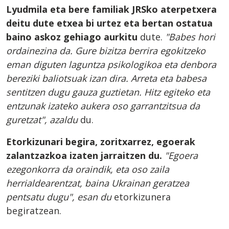
Lyudmila eta bere familiak JRSko aterpetxera
deitu dute etxea bi urtez eta bertan ostatua
baino askoz gehiago aurkitu
dute.
"Babes hori
ordainezina da. Gure bizitza berrira egokitzeko
eman diguten laguntza psikologikoa eta denbora
bereziki baliotsuak izan dira. Arreta eta babesa
sentitzen dugu gauza guztietan. Hitz egiteko eta
entzunak izateko aukera oso garrantzitsua da
guretzat", azaldu
du.
Etorkizunari begira, zoritxarrez, egoerak
zalantzazkoa izaten jarraitzen du.
"Egoera
ezegonkorra da oraindik, eta oso zaila
herrialdearentzat, baina Ukrainan geratzea
pentsatu dugu", esan du
etorkizunera
begiratzean.