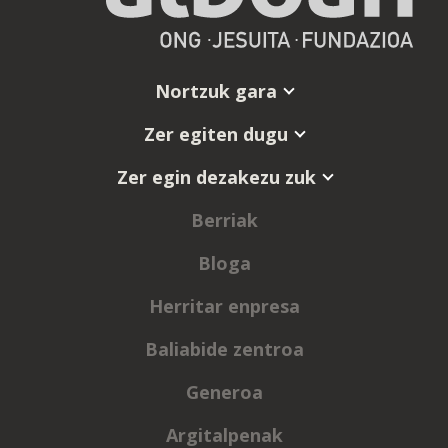
Nortzuk gara
Zer egiten dugu
Zer egin dezakezu zuk
Berriak
Bloga
Herritar enpresa
Baliabide zentroa
Generoa
Argitalpenak