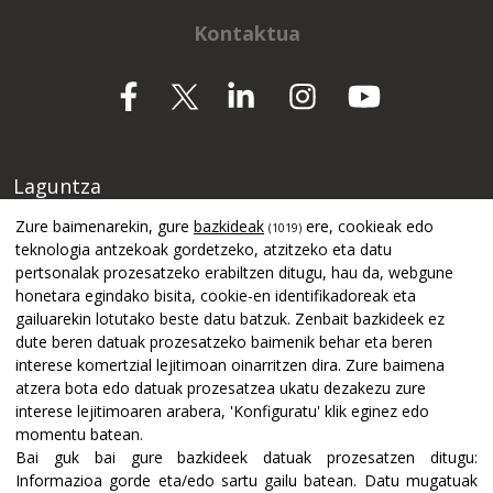
Kontaktua
Laguntza
Zure baimenarekin, gure
bazkideak
ere, cookieak edo
(1019)
teknologia antzekoak gordetzeko, atzitzeko eta datu
pertsonalak prozesatzeko erabiltzen ditugu, hau da, webgune
honetara egindako bisita, cookie-en identifikadoreak eta
gailuarekin lotutako beste datu batzuk. Zenbait bazkideek ez
dute beren datuak prozesatzeko baimenik behar eta beren
interese komertzial lejitimoan oinarritzen dira. Zure baimena
atzera bota edo datuak prozesatzea ukatu dezakezu zure
interese lejitimoaren arabera, 'Konfiguratu' klik eginez edo
momentu batean.
Bai guk bai gure bazkideek datuak prozesatzen ditugu:
Informazioa gorde eta/edo sartu gailu batean
.
Datu mugatuak