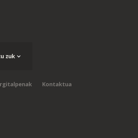
zu zuk
rgitalpenak
Kontaktua