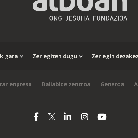
k gara
Zer egiten dugu
Zer egin dezake
tar enpresa
Baliabide zentroa
Generoa
A