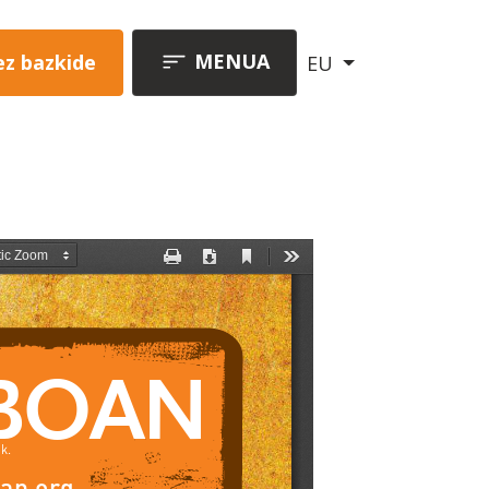
MENUA
ez bazkide
EU