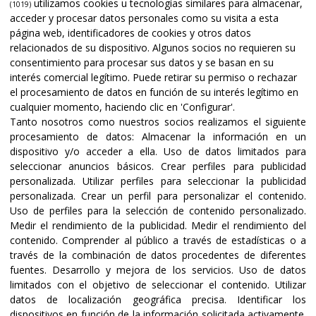
utilizamos cookies u tecnologías similares para almacenar,
(1019)
acceder y procesar datos personales como su visita a esta
página web, identificadores de cookies y otros datos
relacionados de su dispositivo. Algunos socios no requieren su
consentimiento para procesar sus datos y se basan en su
interés comercial legítimo. Puede retirar su permiso o rechazar
el procesamiento de datos en función de su interés legítimo en
cualquier momento, haciendo clic en 'Configurar'.
Tanto nosotros como nuestros socios realizamos el siguiente
procesamiento de datos:
Almacenar la información en un
dispositivo y/o acceder a ella
.
Uso de datos limitados para
seleccionar anuncios básicos
.
Crear perfiles para publicidad
Certificaciones y acreditaciones
personalizada
.
Utilizar perfiles para seleccionar la publicidad
personalizada
.
Crear un perfil para personalizar el contenido
.
Uso de perfiles para la selección de contenido personalizado
.
Medir el rendimiento de la publicidad
.
Medir el rendimiento del
contenido
.
Comprender al público a través de estadísticas o a
través de la combinación de datos procedentes de diferentes
fuentes
.
Desarrollo y mejora de los servicios
.
Uso de datos
limitados con el objetivo de seleccionar el contenido
.
Utilizar
datos de localización geográfica precisa
.
Identificar los
dispositivos en función de la información solicitada activamente
.