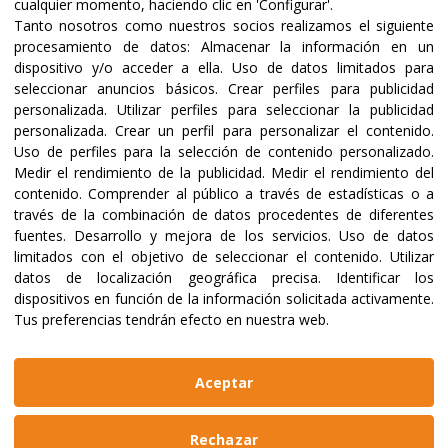
cualquier momento, haciendo clic en 'Configurar'.
Tanto nosotros como nuestros socios realizamos el siguiente
procesamiento de datos:
Almacenar la información en un
dispositivo y/o acceder a ella
.
Uso de datos limitados para
seleccionar anuncios básicos
.
Crear perfiles para publicidad
Certificaciones y acreditaciones
personalizada
.
Utilizar perfiles para seleccionar la publicidad
personalizada
.
Crear un perfil para personalizar el contenido
.
Uso de perfiles para la selección de contenido personalizado
.
Medir el rendimiento de la publicidad
.
Medir el rendimiento del
contenido
.
Comprender al público a través de estadísticas o a
través de la combinación de datos procedentes de diferentes
fuentes
.
Desarrollo y mejora de los servicios
.
Uso de datos
limitados con el objetivo de seleccionar el contenido
.
Utilizar
datos de localización geográfica precisa
.
Identificar los
dispositivos en función de la información solicitada activamente
.
Tus preferencias tendrán efecto en nuestra web.
@2023 ALBOAN Promovida por los Jesuitas
Políticas de privacidad
Política de cookies
Aceptar
Manual de identidad
Aviso legal
Web realizada por
Bikuma
Rechazar