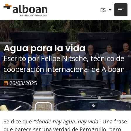
Pasar al contenido principal
ES
Agua para la vida
Escrito por Felipe Nitsche, técnico de
cooperación internacional de Alboan
26/03/2025
Se dice que
“donde hay agua, hay vida”
. Una frase
que parece ser una verdad de Perogrullo, pero