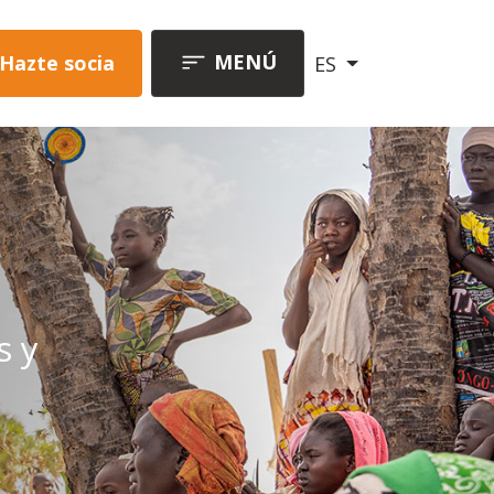
MENÚ
Hazte socia
ES
s y