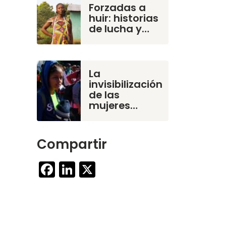
Forzadas a
huir: historias
de lucha y…
La
invisibilización
de las
mujeres…
Compartir
Facebook
LinkedIn
X