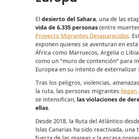
El
desierto del Sahara
, una de las eta
vida de 6.335 personas
(entre muertes
Proyecto Migrantes Desaparecidos
. Es
exponen quienes se aventuran en esta tr
África como Marruecos, Argelia o Libia
como un "muro de contención" para im
Europea en su intento de externalizar 
Tras los peligros, violencias, amenaza
la ruta, las personas migrantes
llegan
se intensifican,
las violaciones de der
ellas
.
Desde 2018, la Ruta del Atlántico desd
Islas Canarias ha sido reactivada, una
fuerza de las mareas y la escasa prese