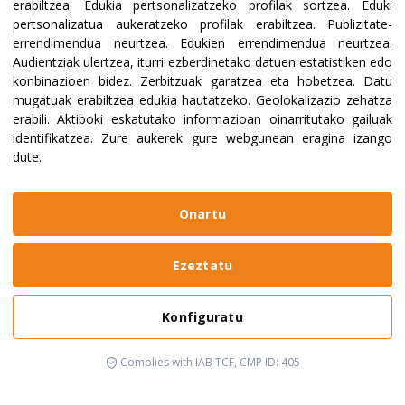
erabiltzea
.
Edukia pertsonalizatzeko profilak sortzea
.
Eduki
pertsonalizatua aukeratzeko profilak erabiltzea
.
Publizitate-
errendimendua neurtzea
.
Edukien errendimendua neurtzea
.
Audientziak ulertzea, iturri ezberdinetako datuen estatistiken edo
konbinazioen bidez
.
Zerbitzuak garatzea eta hobetzea
.
Datu
mugatuak erabiltzea edukia hautatzeko
.
Geolokalizazio zehatza
erabili
.
Aktiboki eskatutako informazioan oinarritutako gailuak
identifikatzea
.
Zure aukerek gure webgunean eragina izango
dute.
Onartu
Ezeztatu
Konfiguratu
Complies with IAB TCF, CMP ID: 405