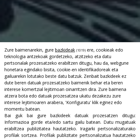
Zure baimenarekin, gure
bazkideak
ere, cookieak edo
(1019)
teknologia antzekoak gordetzeko, atzitzeko eta datu
pertsonalak prozesatzeko erabiltzen ditugu, hau da, webgune
honetara egindako bisita, cookie-en identifikadoreak eta
gailuarekin lotutako beste datu batzuk. Zenbait bazkideek ez
dute beren datuak prozesatzeko baimenik behar eta beren
interese komertzial lejitimoan oinarritzen dira. Zure baimena
atzera bota edo datuak prozesatzea ukatu dezakezu zure
interese lejitimoaren arabera, 'Konfiguratu' klik eginez edo
momentu batean.
Bai guk bai gure bazkideek datuak prozesatzen ditugu:
Informazioa gorde eta/edo sartu gailu batean
.
Datu mugatuak
erabiltzea publizitatea hautatzeko
.
Iragarki pertsonalizaturako
profilak sortzea
.
Profilak publizitate pertsonalizatua hautatzeko