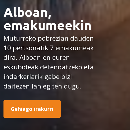
Alboan,
emakumeekin
Muturreko pobrezian dauden
10 pertsonatik 7 emakumeak
dira. Alboan-en euren
eskubideak defendatzeko eta
indarkeriarik gabe bizi
daitezen lan egiten dugu.
Gehiago irakurri