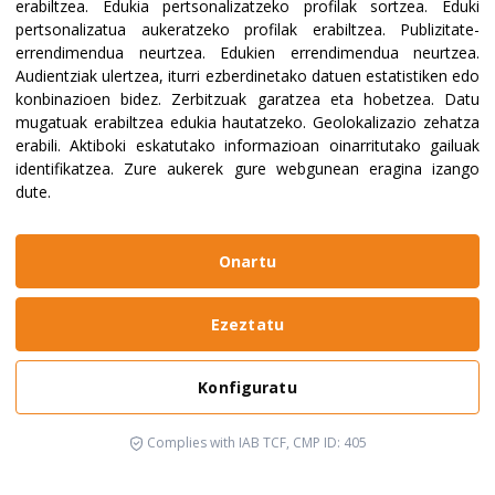
erabiltzea
.
Edukia pertsonalizatzeko profilak sortzea
.
Eduki
pertsonalizatua aukeratzeko profilak erabiltzea
.
Publizitate-
errendimendua neurtzea
.
Edukien errendimendua neurtzea
.
Audientziak ulertzea, iturri ezberdinetako datuen estatistiken edo
konbinazioen bidez
.
Zerbitzuak garatzea eta hobetzea
.
Datu
mugatuak erabiltzea edukia hautatzeko
.
Geolokalizazio zehatza
erabili
.
Aktiboki eskatutako informazioan oinarritutako gailuak
identifikatzea
.
Zure aukerek gure webgunean eragina izango
dute.
Onartu
Ezeztatu
Konfiguratu
Complies with IAB TCF, CMP ID: 405