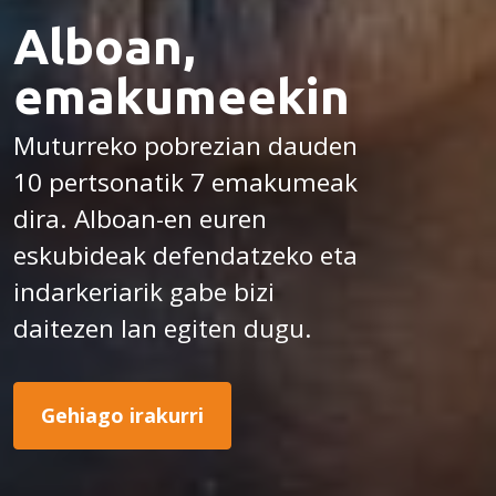
Alboan,
emakumeekin
Muturreko pobrezian dauden
10 pertsonatik 7 emakumeak
dira. Alboan-en euren
eskubideak defendatzeko eta
indarkeriarik gabe bizi
daitezen lan egiten dugu.
Gehiago irakurri