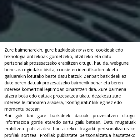
Zure baimenarekin, gure
bazkideak
ere, cookieak edo
(1019)
teknologia antzekoak gordetzeko, atzitzeko eta datu
pertsonalak prozesatzeko erabiltzen ditugu, hau da, webgune
honetara egindako bisita, cookie-en identifikadoreak eta
gailuarekin lotutako beste datu batzuk. Zenbait bazkideek ez
dute beren datuak prozesatzeko baimenik behar eta beren
interese komertzial lejitimoan oinarritzen dira. Zure baimena
atzera bota edo datuak prozesatzea ukatu dezakezu zure
interese lejitimoaren arabera, 'Konfiguratu' klik eginez edo
momentu batean.
Bai guk bai gure bazkideek datuak prozesatzen ditugu:
Informazioa gorde eta/edo sartu gailu batean
.
Datu mugatuak
erabiltzea publizitatea hautatzeko
.
Iragarki pertsonalizaturako
profilak sortzea
.
Profilak publizitate pertsonalizatua hautatzeko