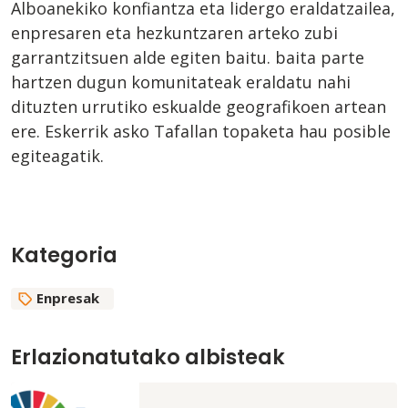
Alboanekiko konfiantza eta lidergo eraldatzailea,
enpresaren eta hezkuntzaren arteko zubi
garrantzitsuen alde egiten baitu. baita parte
hartzen dugun komunitateak eraldatu nahi
dituzten urrutiko eskualde geografikoen artean
ere. Eskerrik asko Tafallan topaketa hau posible
egiteagatik.
Kategoria
Enpresak
Erlazionatutako albisteak