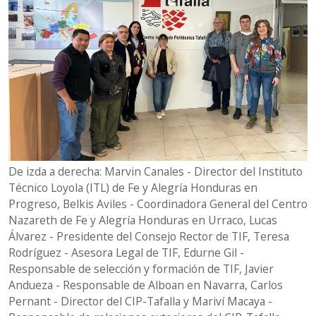
De izda a derecha: Marvin Canales - Director del Instituto
Técnico Loyola (ITL) de Fe y Alegría Honduras en
Progreso, Belkis Aviles - Coordinadora General del Centro
Nazareth de Fe y Alegría Honduras en Urraco, Lucas
Álvarez - Presidente del Consejo Rector de TIF, Teresa
Rodríguez - Asesora Legal de TIF, Edurne Gil -
Responsable de selección y formación de TIF, Javier
Andueza - Responsable de Alboan en Navarra, Carlos
Pernant - Director del CIP-Tafalla y Mariví Macaya -