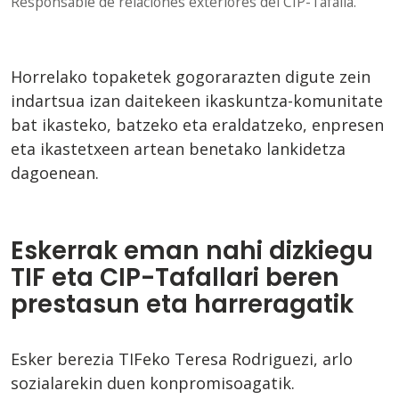
Responsable de relaciones exteriores del CIP-Tafalla.
Horrelako topaketek gogorarazten digute zein
indartsua izan daitekeen ikaskuntza-komunitate
bat ikasteko, batzeko eta eraldatzeko, enpresen
eta ikastetxeen artean benetako lankidetza
dagoenean.
Eskerrak eman nahi dizkiegu
TIF eta CIP-Tafallari beren
prestasun eta harreragatik
Esker berezia TIFeko Teresa Rodriguezi, arlo
sozialarekin duen konpromisoagatik.