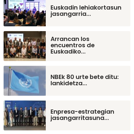
Euskadin lehiakortasun
jasangarria…
Arrancan los
encuentros de
Euskadiko…
NBEk 80 urte bete ditu:
lankidetza…
Enpresa-estrategian
jasangarritasuna…