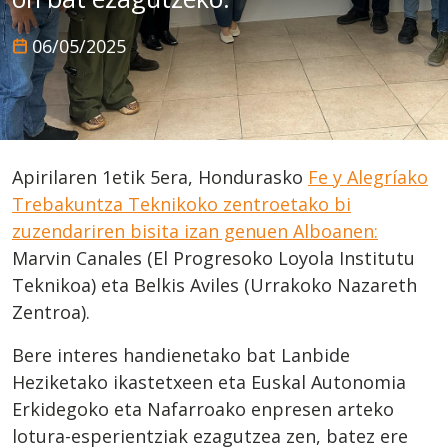
06/05/2025
Apirilaren 1etik 5era, Hondurasko
Fe y Alegríako
Trebakuntza Teknikoko zentroetako bi
zuzendariren bisita izan genuen Alboanen:
Marvin Canales (El Progresoko Loyola Institutu
Teknikoa) eta Belkis Aviles (Urrakoko Nazareth
Zentroa).
Bere interes handienetako bat Lanbide
Heziketako ikastetxeen eta Euskal Autonomia
Erkidegoko eta Nafarroako enpresen arteko
lotura-esperientziak ezagutzea zen, batez ere