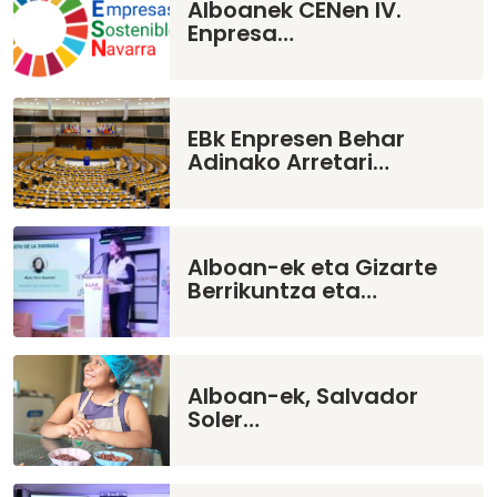
Alboanek CENen IV.
Enpresa…
EBk Enpresen Behar
Adinako Arretari…
Alboan-ek eta Gizarte
Berrikuntza eta…
Alboan-ek, Salvador
Soler…