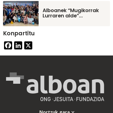
Alboanek “Mugikorrak
Lurraren alde”…
Konpartitu
Facebook
LinkedIn
X
Nortzuk gara