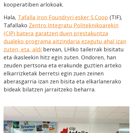
kooperatiben arlokoak.
Hala,
Tafalla Iron Foundryri esker S.Coop
(TIF),
Tafallako
Zentro Integratu Politeknikoarekin
(CIP) batera garatzen duen prestakuntza
dualeko programa aitzindaria ezagutu ahal izan
zuten, eta, aldi
berean, LHIko tailerrak bisitatu
eta ikasleekin hitz egin zuten. Ondoren, han
zeuden pertsona eta erakunde guztien arteko
elkarrizketak berretsi egin zuen zeinen
aberasgarria izan zen bisita eta elkarlanerako
bideak bilatzen jarraitzeko beharra.