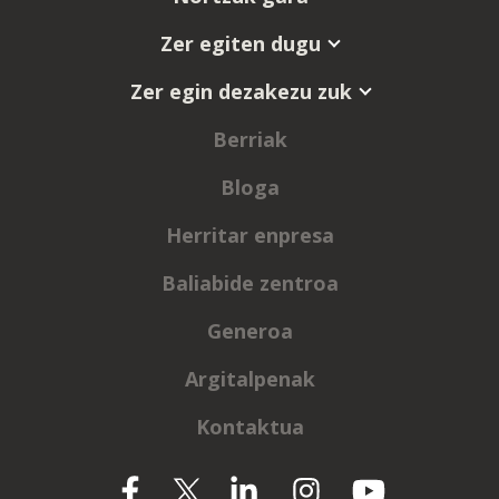
Zer egiten dugu
Zer egin dezakezu zuk
Berriak
Bloga
Herritar enpresa
Baliabide zentroa
Generoa
Argitalpenak
Kontaktua