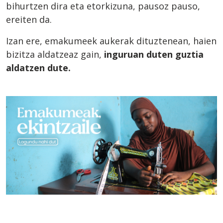
bihurtzen dira eta etorkizuna, pausoz pauso,
ereiten da.
Izan ere, emakumeek aukerak dituztenean, haien
bizitza aldatzeaz gain,
inguruan duten guztia
aldatzen dute.