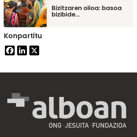
Bizitzaren olioa: basoa
bizibide…
Konpartitu
Facebook
LinkedIn
X