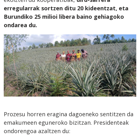
erregularrak sortzen ditu 20 kideentzat, eta
Burundiko 25 milioi libera baino gehiagoko
ondarea du.
Prozesu horren eragina dagoeneko sentitzen da
emakumeen eguneroko bizitzan. Presidenteak
ondorengoa azaltzen du: