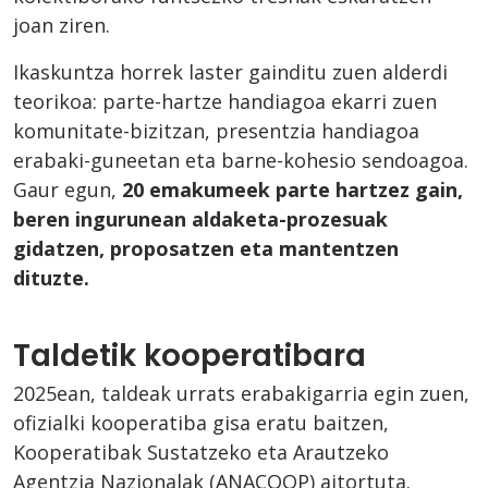
joan ziren.
Ikaskuntza horrek laster gainditu zuen alderdi
teorikoa: parte-hartze handiagoa ekarri zuen
komunitate-bizitzan, presentzia handiagoa
erabaki-guneetan eta barne-kohesio sendoagoa.
Gaur egun,
20 emakumeek parte hartzez gain,
beren ingurunean aldaketa-prozesuak
gidatzen, proposatzen eta mantentzen
dituzte.
Taldetik kooperatibara
2025ean, taldeak urrats erabakigarria egin zuen,
ofizialki kooperatiba gisa eratu baitzen,
Kooperatibak Sustatzeko eta Arautzeko
Agentzia Nazionalak (ANACOOP) aitortuta.