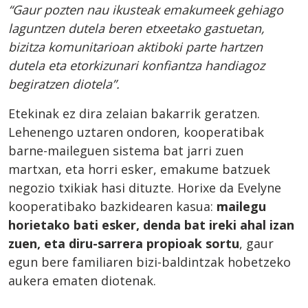
“Gaur pozten nau ikusteak emakumeek gehiago
laguntzen dutela beren etxeetako gastuetan,
bizitza komunitarioan aktiboki parte hartzen
dutela eta etorkizunari konfiantza handiagoz
begiratzen diotela”.
Etekinak ez dira zelaian bakarrik geratzen.
Lehenengo uztaren ondoren, kooperatibak
barne-maileguen sistema bat jarri zuen
martxan, eta horri esker, emakume batzuek
negozio txikiak hasi dituzte. Horixe da Evelyne
kooperatibako bazkidearen kasua:
mailegu
horietako bati esker, denda bat ireki ahal izan
zuen, eta diru-sarrera propioak sortu
, gaur
egun bere familiaren bizi-baldintzak hobetzeko
aukera ematen diotenak.