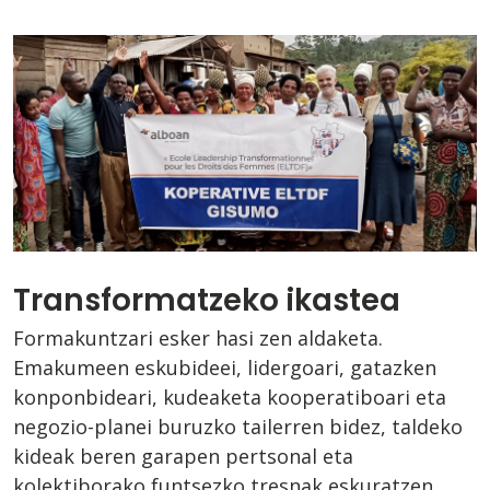
Transformatzeko ikastea
Formakuntzari esker hasi zen aldaketa.
Emakumeen eskubideei, lidergoari, gatazken
konponbideari, kudeaketa kooperatiboari eta
negozio-planei buruzko tailerren bidez, taldeko
kideak beren garapen pertsonal eta
kolektiborako funtsezko tresnak eskuratzen