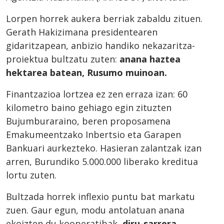
Lorpen horrek aukera berriak zabaldu zituen.
Gerath Hakizimana presidentearen
gidaritzapean, anbizio handiko nekazaritza-
proiektua bultzatu zuten:
anana haztea
hektarea batean, Rusumo muinoan.
Finantzazioa lortzea ez zen erraza izan: 60
kilometro baino gehiago egin zituzten
Bujumburaraino, beren proposamena
Emakumeentzako Inbertsio eta Garapen
Bankuari aurkezteko. Hasieran zalantzak izan
arren, Burundiko 5.000.000 liberako kreditua
lortu zuten.
Bultzada horrek inflexio puntu bat markatu
zuen. Gaur egun, modu antolatuan anana
ekoizten du kooperatibak,
diru-sarrera