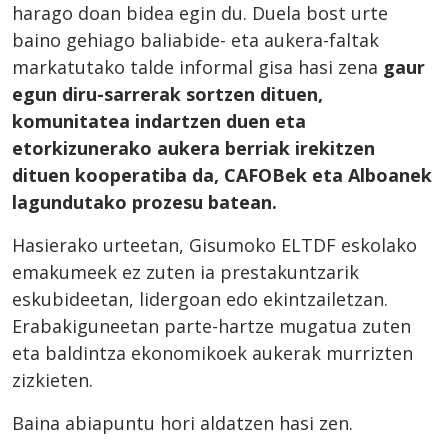
harago doan bidea egin du. Duela bost urte
baino gehiago baliabide- eta aukera-faltak
markatutako talde informal gisa hasi zena
gaur
egun diru-sarrerak sortzen dituen,
komunitatea indartzen duen eta
etorkizunerako aukera berriak irekitzen
dituen kooperatiba da, CAFOBek eta Alboanek
lagundutako prozesu batean.
Hasierako urteetan, Gisumoko ELTDF eskolako
emakumeek ez zuten ia prestakuntzarik
eskubideetan, lidergoan edo ekintzailetzan.
Erabakiguneetan parte-hartze mugatua zuten
eta baldintza ekonomikoek aukerak murrizten
zizkieten.
Baina abiapuntu hori aldatzen hasi zen.