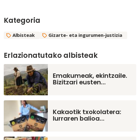
Kategoria
Albisteak
Gizarte- eta ingurumen-justizia
Erlazionatutako albisteak
Emakumeak, ekintzaile.
Bizitzari eusten…
Kakaotik txokolatera:
lurraren balioa…