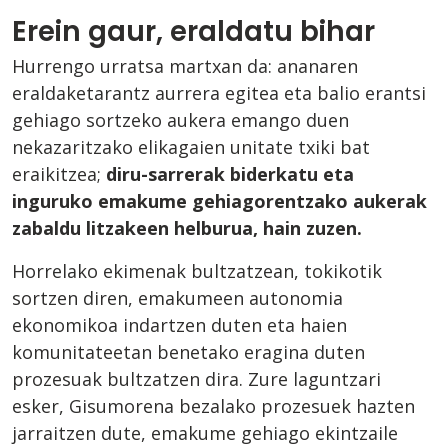
Erein gaur, eraldatu bihar
Hurrengo urratsa martxan da: ananaren
eraldaketarantz aurrera egitea eta balio erantsi
gehiago sortzeko aukera emango duen
nekazaritzako elikagaien unitate txiki bat
eraikitzea;
diru-sarrerak biderkatu eta
inguruko emakume gehiagorentzako aukerak
zabaldu litzakeen helburua, hain zuzen.
Horrelako ekimenak bultzatzean, tokikotik
sortzen diren, emakumeen autonomia
ekonomikoa indartzen duten eta haien
komunitateetan benetako eragina duten
prozesuak bultzatzen dira. Zure laguntzari
esker, Gisumorena bezalako prozesuek hazten
jarraitzen dute, emakume gehiago ekintzaile