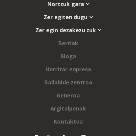
Nortzuk gara
Zer egiten dugu
Zer egin dezakezu zuk
Berriak
Bloga
Herritar enpresa
Baliabide zentroa
Generoa
Argitalpenak
Kontaktua