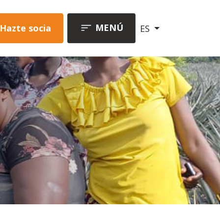
MENÚ
Hazte socia
ES